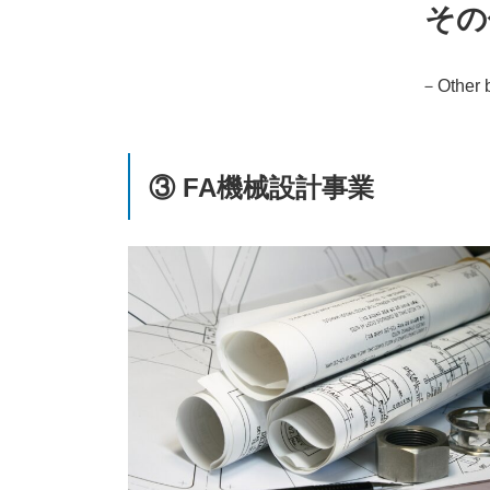
その
－Other b
③ FA機械設計事業