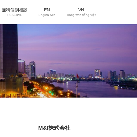
無料個別相談
EN
VN
RESERVE
English Site
Trang web tiếng Việt
M&I株式会社