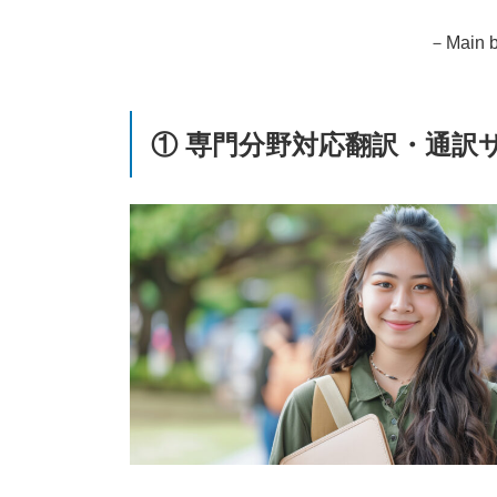
－Main bu
① 専門分野対応翻訳・通訳