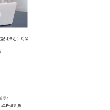
（記述含む）対策
談
英語）
士課程研究員