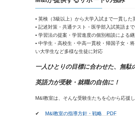
M&Iが提供するサポートの強み
• 英検（3級以上）から大学入試まで一貫した
• 記述対策・共通テスト・医学部入試英語ま
• 学習法の提案・学習進度の個別相談による
• 中学生・高校生・中高一貫校・帰国子女・
い大学生など多様な生徒に対応
一人ひとりの目標に合わせた、無駄
英語力が受験・就職の自信に！
M&I教室は、そんな受験生たちを心から応援
✔
M&I教室の指導方針・戦略 PDF