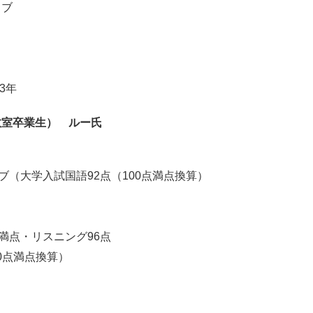
ィブ
3年
教室卒業生） ルー氏
（大学入試国語92点（100点満点換算）
満点・リスニング96点
0点満点換算）