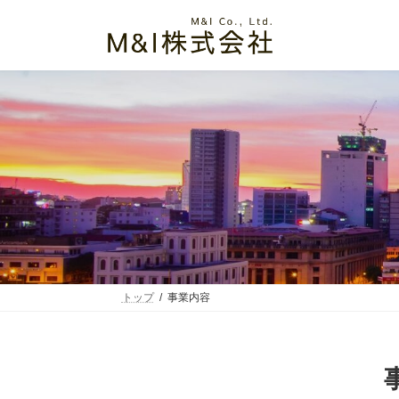
コ
ナ
ン
ビ
テ
ゲ
ン
ー
ツ
シ
へ
ョ
ス
ン
キ
に
ッ
移
プ
動
トップ
事業内容