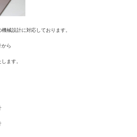
野の機械設計に対応しております。
計から
たします。
計
計