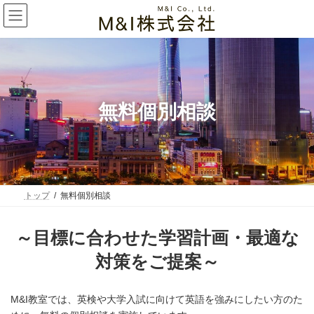
コ
ナ
ン
ビ
テ
ゲ
ン
ー
ツ
シ
へ
ョ
ス
ン
キ
に
ッ
移
無料個別相談
プ
動
トップ
無料個別相談
～目標に合わせた学習計画・最適な
対策をご提案～
M&I教室では、英検や大学入試に向けて英語を強みにしたい方のた