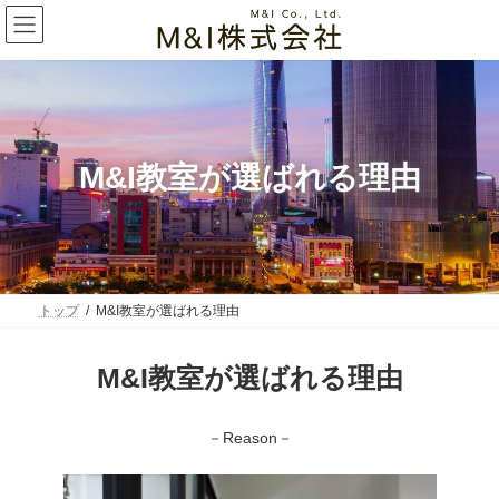
コ
ナ
ン
ビ
テ
ゲ
ン
ー
ツ
シ
へ
ョ
ス
ン
キ
に
ッ
移
M&I教室が選ばれる理由
プ
動
トップ
M&I教室が選ばれる理由
M&I教室が選ばれる理由
－Reason－